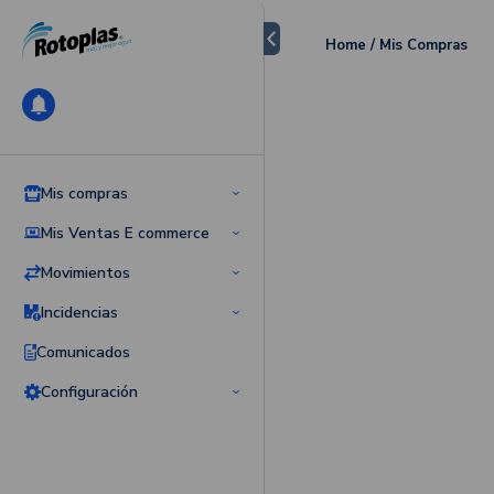
Home / Mis Compras
Mis compras
Órdenes
Mis Ventas E commerce
Catálogo
Órdenes
Lista de compras
Movimientos
Ordenes omnicanal
Facilidades Rotoplas
Seguimiento
Incidencias
Descarga tus facturas
Cancelaciones
Comunicados
Devoluciones
Configuración
Mi cuenta
Administración de usuarios